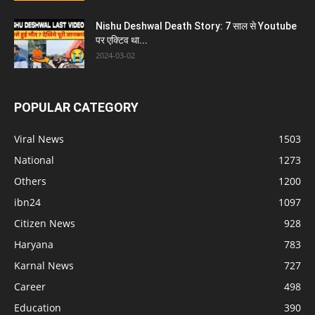
Nishu Deshwal Death Story: 7 साल से Youtube
पर एक्टिव था...
2024-03-02
POPULAR CATEGORY
Viral News
1503
National
1273
Others
1200
ibn24
1097
Citizen News
928
Haryana
783
Karnal News
727
Career
498
Education
390