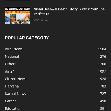
Nishu Deshwal Death Story: 7 साल से Youtube
पर एक्टिव था...
2024-03-02
POPULAR CATEGORY
Viral News
1504
National
1276
Others
1200
ibn24
1097
Citizen News
928
Haryana
783
Karnal News
727
Career
498
Education
391