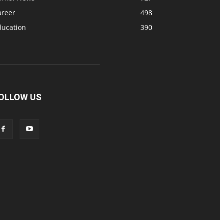
areer
498
ducation
390
OLLOW US