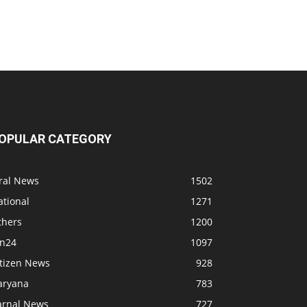
OPULAR CATEGORY
iral News
1502
ational
1271
thers
1200
bn24
1097
itizen News
928
aryana
783
arnal News
727