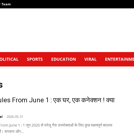
r Team
OLITICAL
SPORTS
EDUCATION
VIRAL
ENTERTAINM
s
es From June 1 : एक घर, एक कनेक्शन ! क्या
al
-
2026-05-31
om June 1 : 1 जून 2026 से घरेलू गैस उपभोक्ताओं के लिए कुछ महत्वपूर्ण बदलाव
हैं। सरकार और...