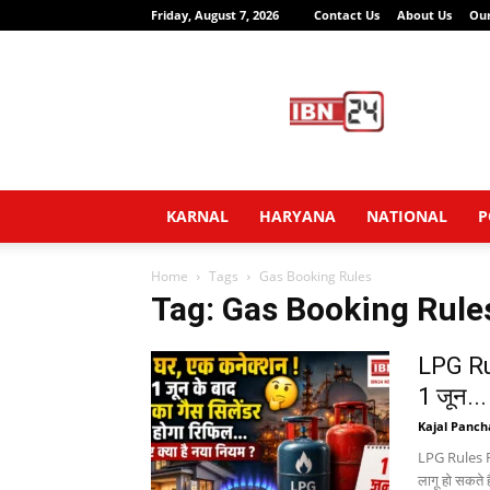
Friday, August 7, 2026
Contact Us
About Us
Ou
IBN24
News
Network
KARNAL
HARYANA
NATIONAL
P
Home
Tags
Gas Booking Rules
Tag: Gas Booking Rule
LPG Rul
1 जून...
Kajal Panch
LPG Rules Fr
लागू हो सकते 