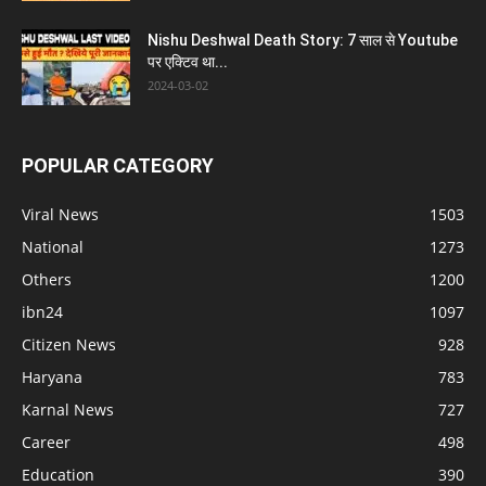
Nishu Deshwal Death Story: 7 साल से Youtube
पर एक्टिव था...
2024-03-02
POPULAR CATEGORY
Viral News
1503
National
1273
Others
1200
ibn24
1097
Citizen News
928
Haryana
783
Karnal News
727
Career
498
Education
390