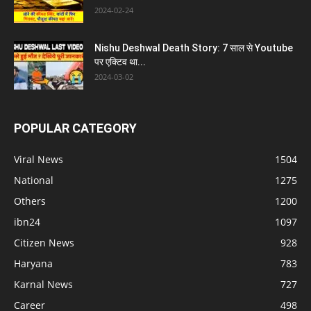
2024-02-24
Nishu Deshwal Death Story: 7 साल से Youtube
पर एक्टिव था...
2024-03-02
POPULAR CATEGORY
Viral News
1504
National
1275
Others
1200
ibn24
1097
Citizen News
928
Haryana
783
Karnal News
727
Career
498