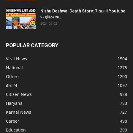
Nishu Deshwal Death Story: 7 साल से Youtube
पर एक्टिव था...
2024-03-02
POPULAR CATEGORY
Viral News
1504
National
1275
Others
1200
ibn24
1097
Citizen News
928
Haryana
783
Karnal News
727
Career
498
Education
390