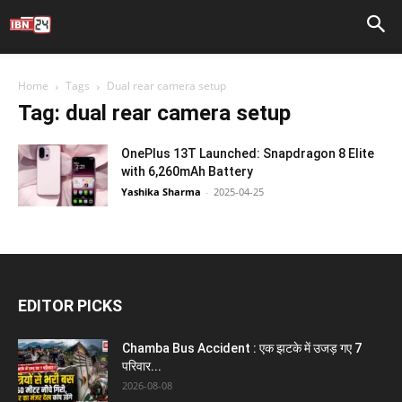
Home
Tags
Dual rear camera setup
Tag: dual rear camera setup
OnePlus 13T Launched: Snapdragon 8 Elite
with 6,260mAh Battery
Yashika Sharma
-
2025-04-25
EDITOR PICKS
Chamba Bus Accident : एक झटके में उजड़ गए 7
परिवार...
2026-08-08