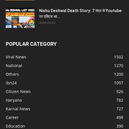
Nishu Deshwal Death Story: 7 साल से Youtube
पर एक्टिव था...
2024-03-02
POPULAR CATEGORY
Viral News
1502
National
1270
Others
1200
ibn24
1097
Citizen News
926
Haryana
782
Karnal News
727
Career
498
Education
390