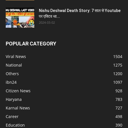
Nishu Deshwal Death Story: 7 साल से Youtube
पर एक्टिव था...
2024-03-02
POPULAR CATEGORY
Viral News
1504
National
1275
Others
1200
ibn24
1097
Citizen News
928
Haryana
783
Karnal News
727
Career
498
Education
390