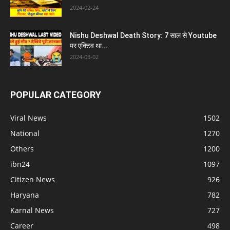
2024-02-24
Nishu Deshwal Death Story: 7 साल से Youtube
पर एक्टिव था...
2024-03-02
POPULAR CATEGORY
Viral News
1502
National
1270
Others
1200
ibn24
1097
Citizen News
926
Haryana
782
Karnal News
727
Career
498