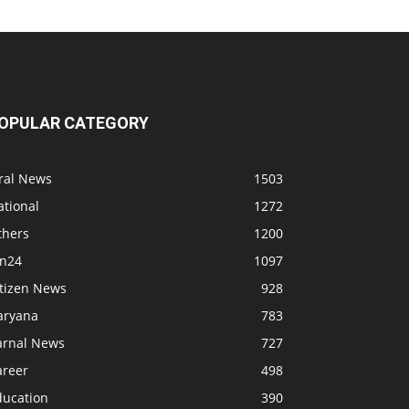
OPULAR CATEGORY
iral News
1503
ational
1272
thers
1200
bn24
1097
itizen News
928
aryana
783
arnal News
727
areer
498
ducation
390