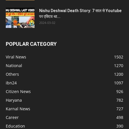
Nishu Deshwal Death Story: 7 साल से Youtube
पर एक्टिव था...
2024-03-02
POPULAR CATEGORY
Viral News
1502
National
1270
Others
1200
ibn24
1097
Citizen News
926
Haryana
782
Karnal News
727
Career
498
Education
390