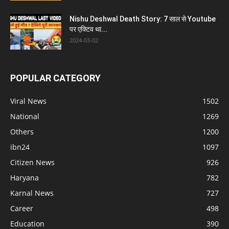
Nishu Deshwal Death Story: 7 साल से Youtube
पर एक्टिव था...
2024-03-02
POPULAR CATEGORY
Viral News
1502
National
1269
Others
1200
ibn24
1097
Citizen News
926
Haryana
782
Karnal News
727
Career
498
Education
390