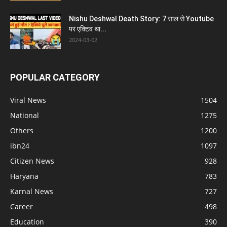
Nishu Deshwal Death Story: 7 साल से Youtube
पर एक्टिव था...
2024-03-02
POPULAR CATEGORY
Viral News
1504
National
1275
Others
1200
ibn24
1097
Citizen News
928
Haryana
783
Karnal News
727
Career
498
Education
390