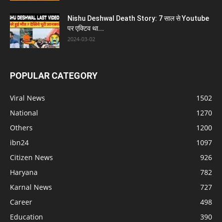
Nishu Deshwal Death Story: 7 साल से Youtube
पर एक्टिव था...
2024-03-02
POPULAR CATEGORY
Viral News
1502
National
1270
Others
1200
ibn24
1097
Citizen News
926
Haryana
782
Karnal News
727
Career
498
Education
390