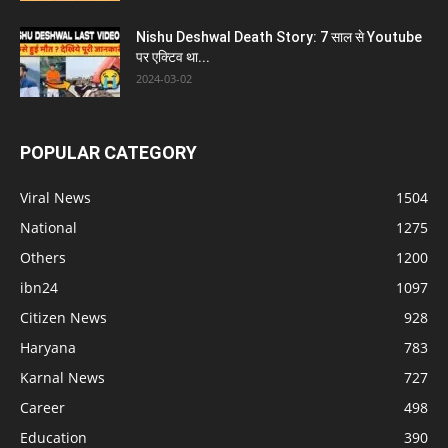
Nishu Deshwal Death Story: 7 साल से Youtube
पर एक्टिव था...
2024-03-02
POPULAR CATEGORY
Viral News
1504
National
1275
Others
1200
ibn24
1097
Citizen News
928
Haryana
783
Karnal News
727
Career
498
Education
390