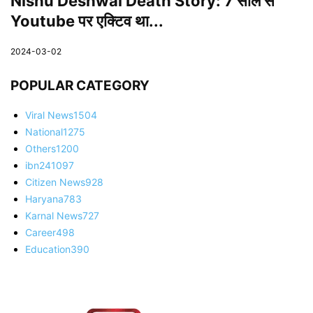
Nishu Deshwal Death Story: 7 साल से
Youtube पर एक्टिव था...
2024-03-02
POPULAR CATEGORY
Viral News
1504
National
1275
Others
1200
ibn24
1097
Citizen News
928
Haryana
783
Karnal News
727
Career
498
Education
390