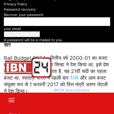
-
Privacy Policy
2024-01-31
Password recovery
Recover your password
Facebook
X
WhatsApp
Telegram
your email
Rail Budget 2024
A password will be e-mailed to you.
सार
Rail Budget 2024 : वित्तीय वर्ष 2000-01 का बजट
तत्कालीन वित्त मंत्री यशवंत सिन्हा ने पेश किया था. इसे देश
का मिलेनियम बजट कहा जाता है. यह 21वीं सदी का पहला
बजट था. स्वतंत्र भारत में पहली बार
रेलवे
और आम बजट
संयुक्त रूप से 1 फरवरी 2017 को वित्त मंत्री अरुण जेटली
IBN24 News Network
ने पेश किया।
विस्तार