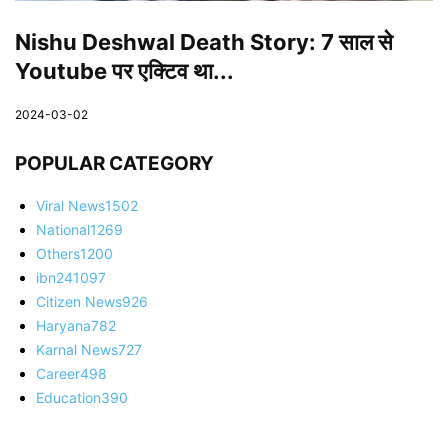
Nishu Deshwal Death Story: 7 साल से
Youtube पर एक्टिव था...
2024-03-02
POPULAR CATEGORY
Viral News
1502
National
1269
Others
1200
ibn24
1097
Citizen News
926
Haryana
782
Karnal News
727
Career
498
Education
390