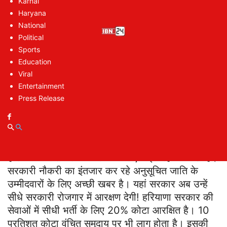
Karnal
हरियाणा सरकार की सेवाओं में सीधी भर्ती
Haryana
Quota Distribution in Government Jobs:
National
सफाई कर्मचारियों का वेतन बढ़ेगा
Political
Quota Distribution in Government Jobs:
Sports
SC स्टूडेंट्स को मिलेगी स्‍कॉलरशिप
Education
Viral
Entertainment
Quota Distribution in
Press Release
Government Jobs: हरियाणा सरकार
की सेवाओं में सीधी भर्ती
हरियाणा में सरकारी नौकरियों के लिए कई तरह के कोटा हैं।
सरकारी नौकरी का इंतजार कर रहे अनुसूचित जाति के
उम्मीदवारों के लिए अच्छी खबर है। यहां सरकार अब उन्हें
सीधे सरकारी रोजगार में आरक्षण देगी! हरियाणा सरकार की
सेवाओं में सीधी भर्ती के लिए 20% कोटा आरक्षित है। 10
प्रतिशत कोटा वंचित समुदाय पर भी लागू होता है। इसकी