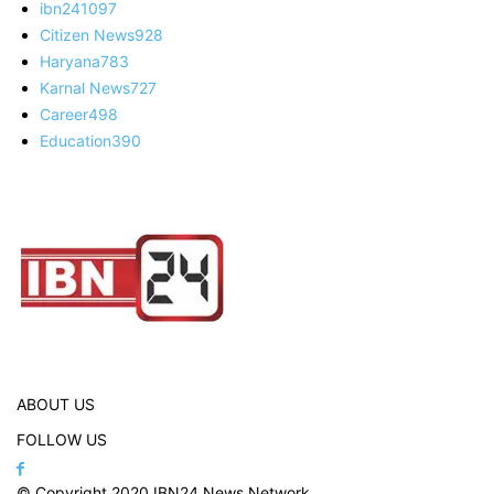
ibn24
1097
Citizen News
928
Haryana
783
Karnal News
727
Career
498
Education
390
ABOUT US
FOLLOW US
© Copyright 2020 IBN24 News Network