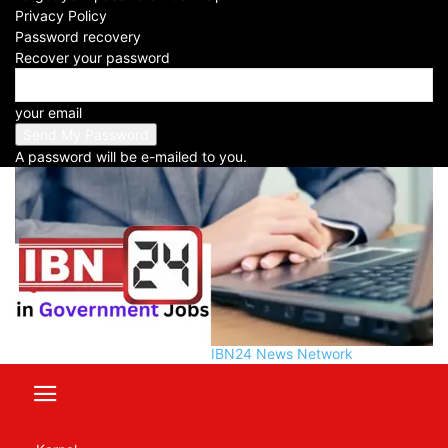
-
Privacy Policy
2024-11-25
Password recovery
Recover your password
Facebook
X
WhatsApp
Telegram
your email
A password will be e-mailed to you.
IBN24 News Network
Table of Contents
Quota Distribution in Government Jobs: