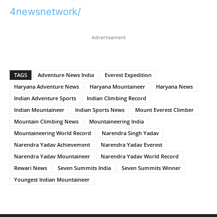
4newsnetwork/
Advertisement
TAGS
Adventure News India
Everest Expedition
Haryana Adventure News
Haryana Mountaineer
Haryana News
Indian Adventure Sports
Indian Climbing Record
Indian Mountaineer
Indian Sports News
Mount Everest Climber
Mountain Climbing News
Mountaineering India
Mountaineering World Record
Narendra Singh Yadav
Narendra Yadav Achievement
Narendra Yadav Everest
Narendra Yadav Mountaineer
Narendra Yadav World Record
Rewari News
Seven Summits India
Seven Summits Winner
Youngest Indian Mountaineer