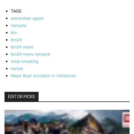
TAGS
aakarshan uppal
haryana
ibn
ibn24
ibn24 news
ibn24 news network
india breaking
karnal
Major Boat Accident In Vrindavan
EDITOR PICKS