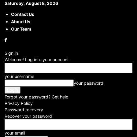
Saturday, August 8, 2026
Contact Us
About Us
Home
Citizen News
Major Boat Accident In Vrindavan: राधे-राधे का नाम
जाप कर रहे थे...
Our Team
Major Boat Accident In
Vrindavan: राधे-राधे का नाम जाप कर
Sign in
Welcome! Log into your account
रहे थे श्रद्धालु, नाव पलटने से मची चीख
पुकार, चंद पलों में सब खत्म
your username
your password
By
Diwanshi
-
2026-04-11
Forgot your password? Get help
Privacy Policy
Password recovery
Facebook
X
WhatsApp
Telegram
Recover your password
Major Boat Accident In Vrindavan: उत्तर प्रदेश
your email