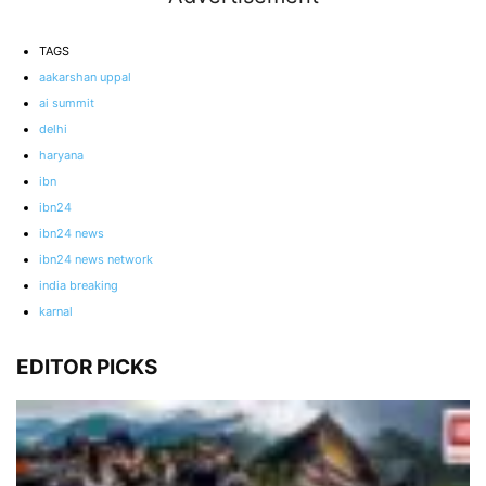
TAGS
aakarshan uppal
ai summit
delhi
haryana
ibn
ibn24
ibn24 news
ibn24 news network
india breaking
karnal
EDITOR PICKS