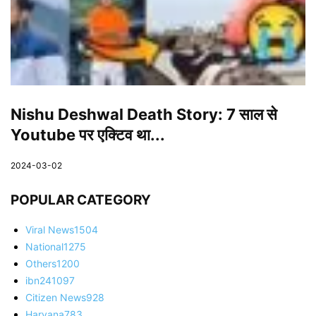
Nishu Deshwal Death Story: 7 साल से
Youtube पर एक्टिव था...
2024-03-02
POPULAR CATEGORY
Viral News
1504
National
1275
Others
1200
ibn24
1097
Citizen News
928
Haryana
783