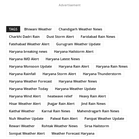
Advertisement
TAGS
Bhiwani Weather
Chandigarh Weather News
Charkhi Dadri Rain
Dust Storm Alert
Faridabad Rain News
Fatehabad Weather Alert
Gurugram Weather Update
Haryana breaking news
Haryana Hailstorm Alert
Haryana IMD Alert
Haryana Latest News
Haryana Monsoon Update
Haryana Rain Alert
Haryana Rain News
Haryana Rainfall
Haryana Storm Alert
Haryana Thunderstorm
Haryana Weather Forecast
Haryana Weather News
Haryana Weather Today
Haryana Weather Update
Haryana Wind Alert
heatwave relief
Heavy Rain Alert
Hisar Weather Alert
Jhajjar Rain Alert
Jind Rain News
Kaithal Weather
Karnal Rain News
Mahendragarh Rain News
Nuh Weather Update
Palwal Rain Alert
Panipat Weather Update
Rewari Weather
Rohtak Weather News
Sirsa Hailstorm
Sonipat Weather Alert
Weather Forecast Haryana