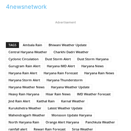
4newsnetwork
Advertisement
TAGS
Ambala Rain
Bhiwani Weather Update
Central Haryana Weather
Charkhi Dadri Weather
Cyclonic Circulation
Dust Storm Alert
Dust Storm Haryana
Gurugram Rain Alert
Haryana IMD Alert
Haryana News
Haryana Rain Alert
Haryana Rain Forecast
Haryana Rain News
Haryana Storm Alert
Haryana Thunderstorm
Haryana Weather News
Haryana Weather Update
Heavy Rain Haryana
Hisar Rain News
IMD Weather Forecast
Jind Rain Alert
Kaithal Rain
Karnal Weather
Kurukshetra Weather
Latest Weather Update
Mahendragarh Weather
Monsoon Update Haryana
North Haryana Rain
Orange Alert Haryana
Panchkula Weather
rainfall alert
Rewari Rain Forecast
Sirsa Weather