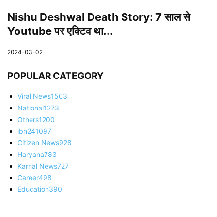
Nishu Deshwal Death Story: 7 साल से
Youtube पर एक्टिव था...
2024-03-02
POPULAR CATEGORY
Viral News
1503
National
1273
Others
1200
ibn24
1097
Citizen News
928
Haryana
783
Karnal News
727
Career
498
Education
390