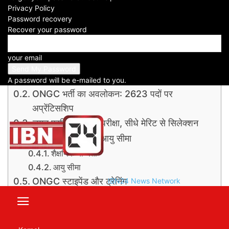
Privacy Policy
Password recovery
Recover your password
Table of Contents
सरकारी नौकरी: ONGC भर्ती 2623 पदों पर मौका,
your email
आज आखिरी दिन — बिना एग्जाम या इंटरव्यू होगा
सिलेक्शन
A password will be e-mailed to you.
ONGC भर्ती का अवलोकन: 2623 पदों पर
अप्रेंटिसशिप
चयन प्रक्रिया: बिना परीक्षा, सीधे मेरिट से सिलेक्शन
शैक्षणिक योग्यता और आयु सीमा
शैक्षणिक योग्यता
आयु सीमा
ONGC स्टाइपेंड और ट्रेनिंग
IBN24 News Network
आवेदन कैसे करें: आज है आखिरी मौका
निष्कर्ष
Read also this Article : Punjab National