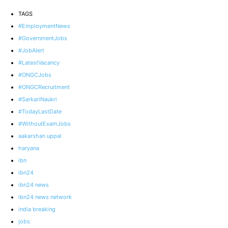
TAGS
#EmploymentNews
#GovernmentJobs
#JobAlert
#LatestVacancy
#ONGCJobs
#ONGCRecruitment
#SarkariNaukri
#TodayLastDate
#WithoutExamJobs
aakarshan uppal
haryana
ibn
ibn24
ibn24 news
ibn24 news network
india breaking
jobs