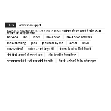
TAGS
aakarshan uppal
Golden Opportunity To Get a Job in RSSB: 10वीं पास और इस काम में हैं माहिर RSSB
में नौकरी पाने का सुनहरा मौका
haryana
ibn
ibn24
ibn24 news
ibn24 news network
india breaking
jobs
jobs near by me
karnal
RSSB
आरएसएसबी भर्ती
आवेदन 27 मार्च से शुरू होंगे
कंडक्टर के पदों पर वैकेंसी निकाली
नीचे दी गई जानकारी को ध्यान से पढ़ना
परीक्षा से संबंधित विस्तृत विवरण
मान्यता प्राप्त बोर्ड से 10वीं कक्षा उत्तीर्ण होना चाहिए
विकलांग उम्मीदवारों के लिए आवेदन शुल्क