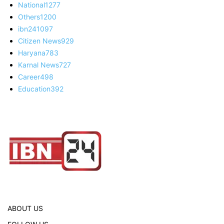
National
1277
Others
1200
ibn24
1097
Citizen News
929
Haryana
783
Karnal News
727
Career
498
Education
392
ABOUT US