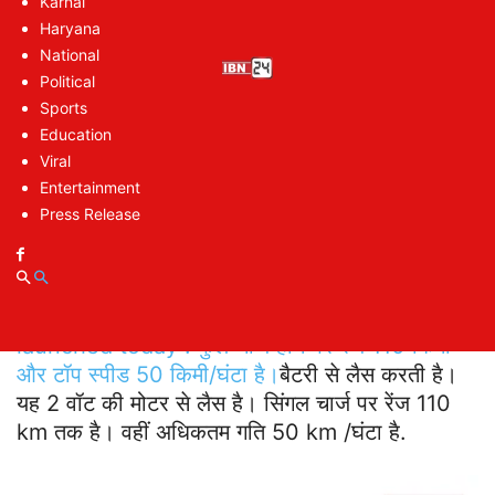
Karnal
Haryana
National
Political
Sports
Education
Viral
Entertainment
50 किलोमीटर प्रति घंटे की टॉप स्पीड
Press Release
ई-कॉमर्स प्लेटफॉर्म पर मौजूद जानकारी के मुताबिक, यह
ओशन ब्लू रंग में उपलब्ध होगा। कंपनी इसे 2 kWh
लिथियम-आयन
http://Electric Luna will be
launched today : फुल चार्ज होने पर रेंज 110 किमी
और टॉप स्पीड 50 किमी/घंटा है।
बैटरी से लैस करती है।
यह 2 वॉट की मोटर से लैस है। सिंगल चार्ज पर रेंज 110
km तक है। वहीं अधिकतम गति 50 km /घंटा है.