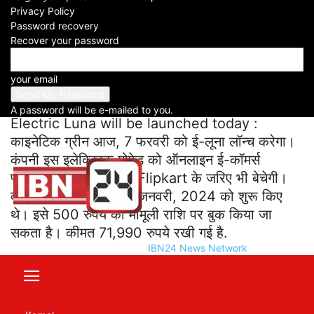
Privacy Policy
Facebook
X
WhatsApp
Telegram
Password recovery
Recover your password
Electric Luna will be launched
your email
today
A password will be e-mailed to you.
Electric Luna will be launched today :
काइनेटिक ग्रीन आज, 7 फरवरी को ई-लूना लॉन्च करेगा।
कंपनी इस इलेक्ट्रिक मोपेड को ऑनलाइन ई-कॉमर्स
प्लेटफॉर्म Amazon और Flipkart के जरिए भी बेचेगी।
कंपनी ने इसके ऑर्डर 26 जनवरी, 2024 को शुरू किए
थे। इसे 500 रुपये की मामूली राशि पर बुक किया जा
सकता है। कीमत 71,990 रुपये रखी गई है.
IBN24 News Network