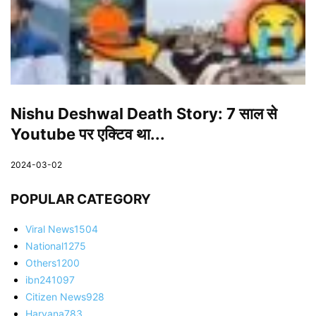
Nishu Deshwal Death Story: 7 साल से
Youtube पर एक्टिव था...
2024-03-02
POPULAR CATEGORY
Viral News
1504
National
1275
Others
1200
ibn24
1097
Citizen News
928
Haryana
783