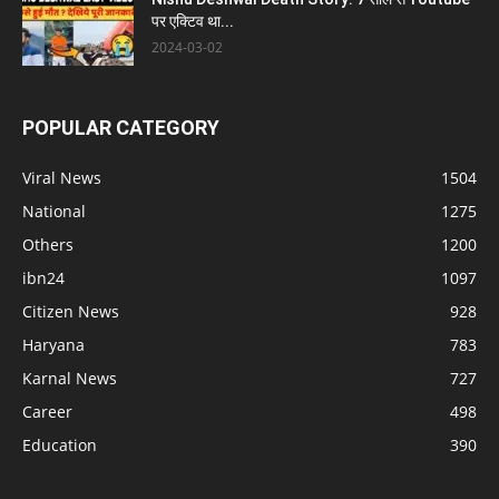
पर एक्टिव था...
2024-03-02
POPULAR CATEGORY
Viral News
1504
National
1275
Others
1200
ibn24
1097
Citizen News
928
Haryana
783
Karnal News
727
Career
498
Education
390