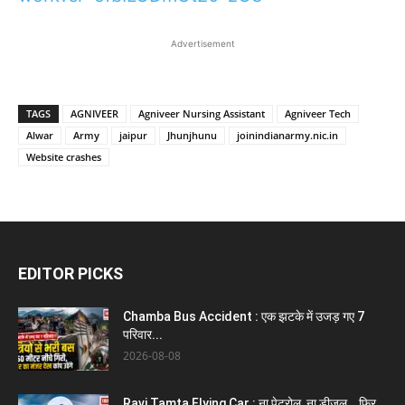
Advertisement
TAGS
AGNIVEER
Agniveer Nursing Assistant
Agniveer Tech
Alwar
Army
jaipur
Jhunjhunu
joinindianarmy.nic.in
Website crashes
EDITOR PICKS
Chamba Bus Accident : एक झटके में उजड़ गए 7
परिवार...
2026-08-08
Ravi Tamta Flying Car : ना पेट्रोल, ना डीजल… फिर