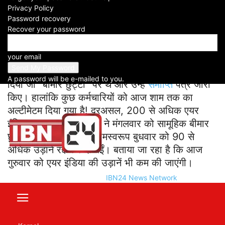
Privacy Policy
Facebook
X
WhatsApp
Telegram
Password recovery
Recover your password
Air India Express News:
एयर इंडिया एक्सप्रेस ने
your email
बीमार छुट्टी पर गए कर्मचारियों के खिलाफ व्यापक कार्रवाई
की है। एयर इंडिया एक्सप्रेस ने 25 कर्मचारियों को निकाल
A password will be e-mailed to you.
दिया जो “बीमार छुट्टी” पर थे और उन्हें
समाप्ति
पत्र जारी
किए। हालांकि कुछ कर्मचारियों को आज शाम तक का
अल्टीमेटम दिया गया है! दरअसल, 200 से अधिक एयर
इंडिया फ्लाइट क्रू सदस्यों ने मंगलवार को सामूहिक बीमार
छुट्टी ले ली, जिसके परिणामस्वरूप बुधवार को 90 से
अधिक उड़ानें रद्द कर दी गईं। बताया जा रहा है कि आज
गुरुवार को एयर इंडिया की उड़ानें भी कम की जाएंगी।
IBN24 News Network
पल पल की खबर के लिए IBN24 NEWS NETWORK
का Facebook चैनल आज ही सब्सक्राइब करें। चैनल
लिंक: