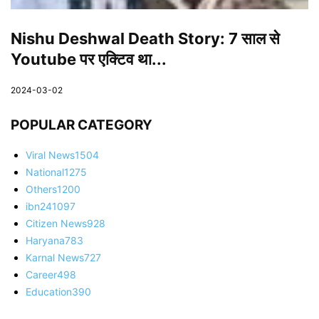
Nishu Deshwal Death Story: 7 साल से
Youtube पर एक्टिव था...
2024-03-02
POPULAR CATEGORY
Viral News
1504
National
1275
Others
1200
ibn24
1097
Citizen News
928
Haryana
783
Karnal News
727
Career
498
Education
390