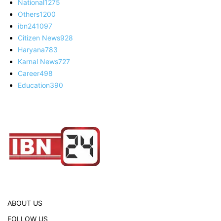
National
1275
Others
1200
ibn24
1097
Citizen News
928
Haryana
783
Karnal News
727
Career
498
Education
390
ABOUT US
FOLLOW US