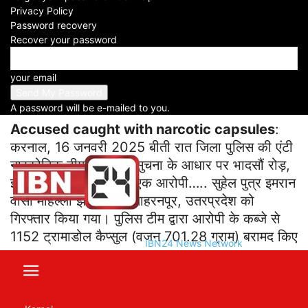
Privacy Policy
Facebook
X
WhatsApp
Telegram
Password recovery
Recover your password
Accused caught with narcotic
your email
capsules
A password will be e-mailed to you.
Accused caught with narcotic capsules
:
करनाल, 16 जनवरी 2025 बीती रात जिला पुलिस की एंटी
नारकोटिक टीम द्वारा गुप्त सुचना के आधार पर भादसौं रोड़,
इन्द्री पर नाकाबंदी करके एक आरोपी….. सुहेल पुत्र इमरान
वासी मौहल्ला झोटावाला, साहरनपूर, उतरप्रदेश को
गिरफ्तार किया गया। पुलिस टीम द्वारा आरोपी के कब्जे से
1152 ट्रामाडोल कैप्सुल (वजन 701.28 ग्राम) बरामद किए
IBN24 News Network
गए।
यह भी पढ़ें :
यूको बैंक में नौकरी की भरमार ग्रेजुएट्स के लिए