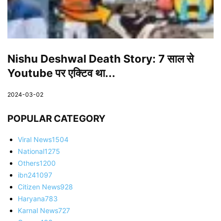
Nishu Deshwal Death Story: 7 साल से
Youtube पर एक्टिव था...
2024-03-02
POPULAR CATEGORY
Viral News
1504
National
1275
Others
1200
ibn24
1097
Citizen News
928
Haryana
783
Karnal News
727