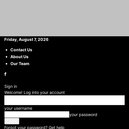
Friday, August 7, 2026
Contact Us
About Us
Home
Career
Abundant Job Opportunities in Central Bank: Central
Bank में बम्पर नौकरियां ग्रेजुएट्स...
Our Team
Abundant Job
Opportunities in Central
Sign in
Bank: Central Bank में बम्पर
Welcome! Log into your account
नौकरियां ग्रेजुएट्स के लिए शानदार
your username
अवसर, शानदार सैलरी मिलेगी
your password
By
Anjali rajput
Forgot your password? Get help