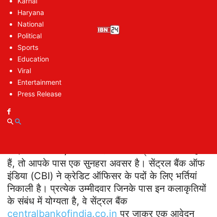
Karnal
Bank: क्रेडिट ऑफिसर के पदों पर निकली भर्ती
Haryana
Abundant Job Opportunities in Central
National
Bank: नौकरी पाने के लिए जरूरी योग्यता
Political
Abundant Job Opportunities in Central
Sports
Bank: आयु सीमा
Education
Viral
Entertainment
Abundant Job Opportunities in
Press Release
Central Bank: क्रेडिट ऑफिसर के पदों
पर निकली भर्ती
यदि आप बैंक में एक अधिकारी का काम प्राप्त करना चाहते
हैं, तो आपके पास एक सुनहरा अवसर है। सेंट्रल बैंक ऑफ
इंडिया (CBI) ने क्रेडिट ऑफिसर के पदों के लिए भर्तियां
निकाली है। प्रत्येक उम्मीदवार जिनके पास इन कलाकृतियों
के संबंध में योग्यता है, वे सेंट्रल बैंक
centralbankofindia.co.in
पर जाकर एक आवेदन