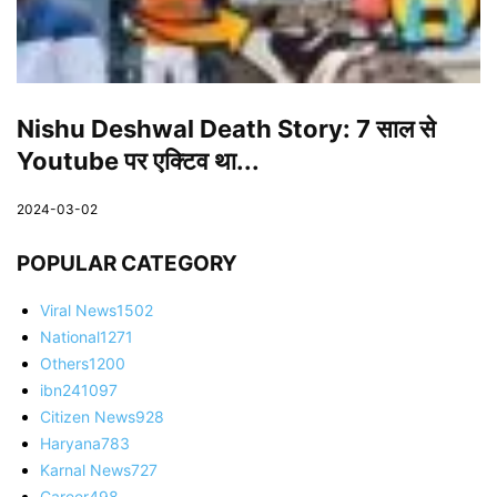
Nishu Deshwal Death Story: 7 साल से
Youtube पर एक्टिव था...
2024-03-02
POPULAR CATEGORY
Viral News
1502
National
1271
Others
1200
ibn24
1097
Citizen News
928
Haryana
783
Karnal News
727
Career
498