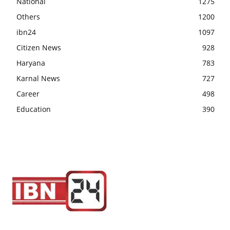
National
1275
Others
1200
ibn24
1097
Citizen News
928
Haryana
783
Karnal News
727
Career
498
Education
390