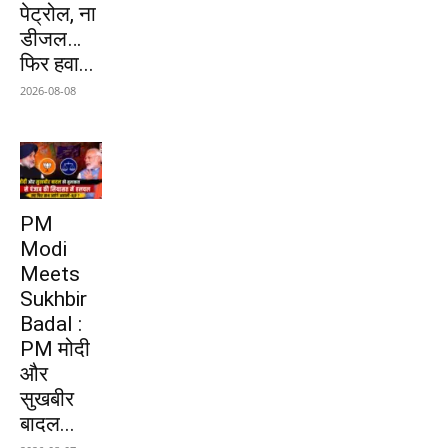
पेट्रोल, ना
डीजल…
फिर हवा...
2026-08-08
PM
Modi
Meets
Sukhbir
Badal :
PM मोदी
और
सुखबीर
बादल...