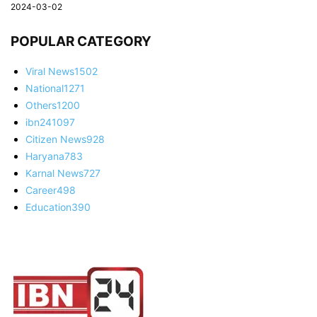
2024-03-02
POPULAR CATEGORY
Viral News
1502
National
1271
Others
1200
ibn24
1097
Citizen News
928
Haryana
783
Karnal News
727
Career
498
Education
390