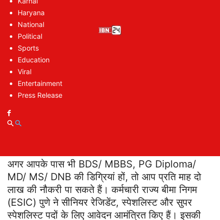
A Great Opportunity to Get a Government
Karnal
Haryana
Job: किन किन पदों पर वैकेंसी
National
A Great Opportunity to Get a
Political
Government Job: क्‍या है एज लिमिट
Sports
A Great Opportunity to Get a
Education
Government Job: कैसे करें आवेदन‘
Viral
Entertainment
Press Release
A Great Opportunity to Get a
Government Job: कुल 50 पद भरने
की योजना है
अगर आपके पास भी BDS/ MBBS, PG Diploma/
MD/ MS/ DNB की डिग्रियां हों, तो आप प्रति माह दो
लाख की नौकरी पा सकते हैं। कर्मचारी राज्य बीमा निगम
(ESIC) पुणे ने सीनियर रेजिडेंट, स्पेशलिस्ट और सुपर
स्पेशलिस्ट पदों के लिए आवेदन आमंत्रित किए हैं। इसकी