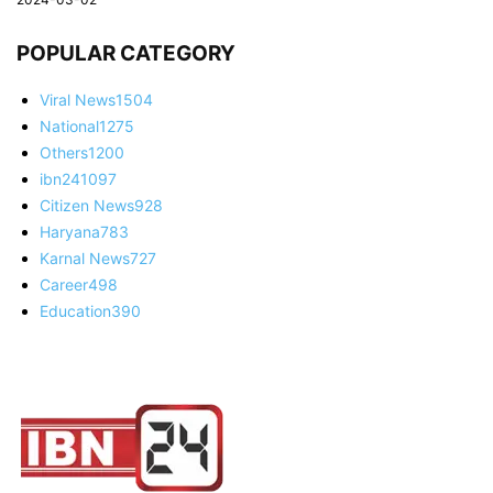
POPULAR CATEGORY
Viral News
1504
National
1275
Others
1200
ibn24
1097
Citizen News
928
Haryana
783
Karnal News
727
Career
498
Education
390