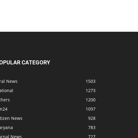
OPULAR CATEGORY
iral News
1503
ational
1273
thers
1200
bn24
1097
itizen News
928
aryana
783
arnal News
727