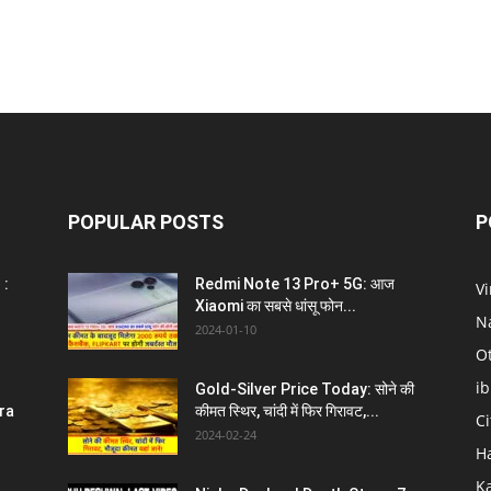
POPULAR POSTS
P
 :
Redmi Note 13 Pro+ 5G: आज
V
Xiaomi का सबसे धांसू फोन...
N
2024-01-10
O
i
Gold-Silver Price Today: सोने की
ra
कीमत स्थिर, चांदी में फिर गिरावट,...
C
2024-02-24
H
K