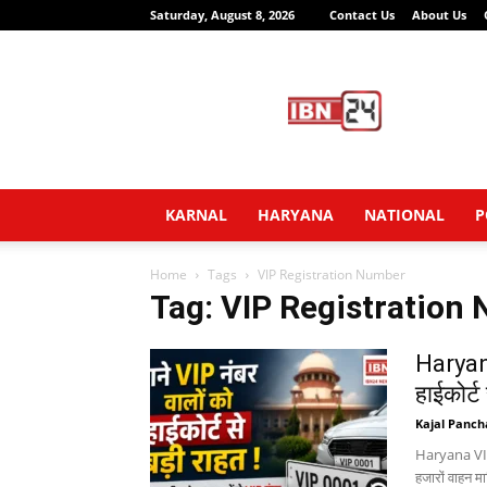
Saturday, August 8, 2026
Contact Us
About Us
IBN24
News
Network
KARNAL
HARYANA
NATIONAL
P
Home
Tags
VIP Registration Number
Tag: VIP Registration
Haryana
हाईकोर्ट 
Kajal Panch
Haryana VIP N
हजारों वाहन मा