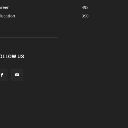
areer
498
ducation
390
OLLOW US