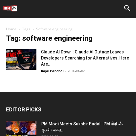
Home
Tags
Software engineering
Tag: software engineering
Claude AI Down : Claude AI Outage Leaves
Developers Searching for Alternatives, Here
Are...
Kajal Panchal
-
2026-06-02
EDITOR PICKS
PM Modi Meets Sukhbir Badal : PM मोदी और
सुखबीर बादल...