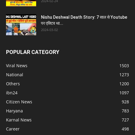
2024-02-24
Nishu Deshwal Death Story: 7 साल से Youtube
पर एक्टिव था...
2024-03-02
POPULAR CATEGORY
Viral News
1503
National
1273
Others
1200
ibn24
1097
Citizen News
928
Haryana
783
Karnal News
727
Career
498