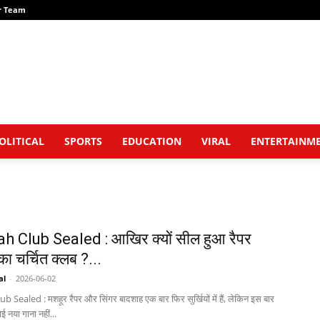
r Team
OLITICAL
SPORTS
EDUCATION
VIRAL
ENTERTAINM
 Club Sealed : आखिर क्यों सील हुआ रैपर
ा चर्चित क्लब ?...
al
-
2026-06-02
Sealed : मशहूर रैपर और सिंगर बादशाह एक बार फिर सुर्खियों में हैं, लेकिन इस बार
नया गाना नहीं...