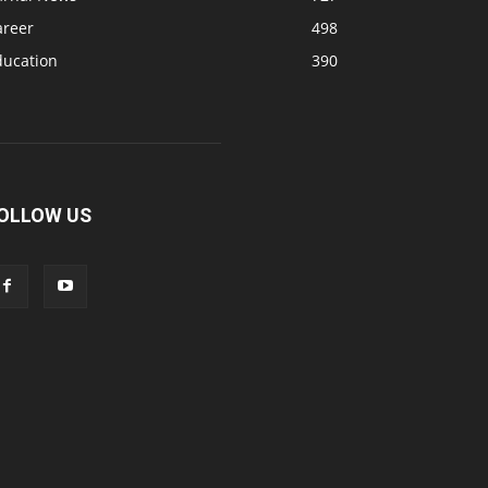
areer
498
ducation
390
OLLOW US