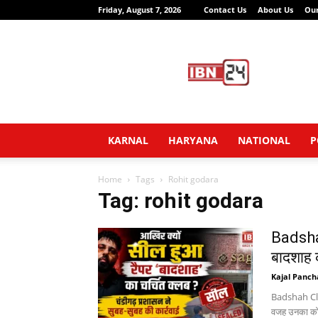
Friday, August 7, 2026
Contact Us
About Us
Ou
IBN24
News
Network
KARNAL
HARYANA
NATIONAL
P
Home
Tags
Rohit godara
Tag: rohit godara
Badshah
बादशाह क
Kajal Panch
Badshah Club 
वजह उनका कोई 