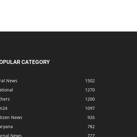
OPULAR CATEGORY
iral News
1502
ational
1270
thers
1200
bn24
1097
itizen News
926
aryana
782
arnal News
727