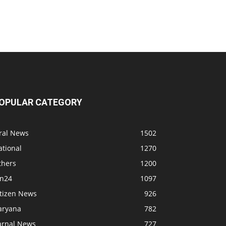
OPULAR CATEGORY
iral News
1502
ational
1270
thers
1200
bn24
1097
itizen News
926
aryana
782
arnal News
727