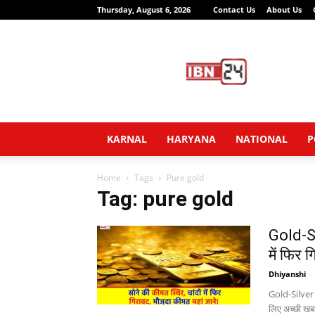
Thursday, August 6, 2026
Contact Us
About Us
IBN24
News
Network
KARNAL
HARYANA
NATIONAL
P
Home
Tags
Pure gold
Tag: pure gold
Gold-Si
में फिर 
Dhiyanshi
-
Gold-Silver 
लिए अच्छी खबर