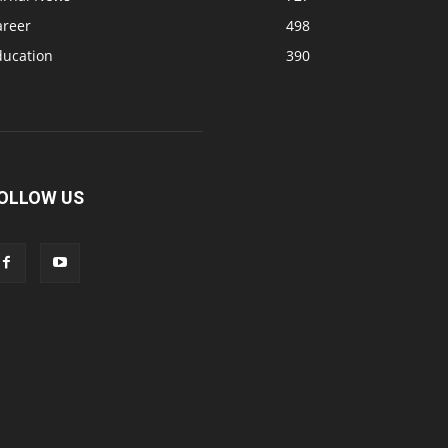
areer
498
ducation
390
OLLOW US