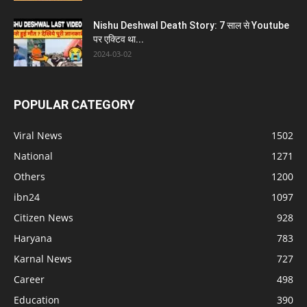
Nishu Deshwal Death Story: 7 साल से Youtube
पर एक्टिव था...
2024-03-02
POPULAR CATEGORY
Viral News
1502
National
1271
Others
1200
ibn24
1097
Citizen News
928
Haryana
783
Karnal News
727
Career
498
Education
390