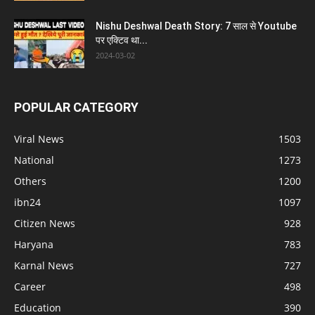
Nishu Deshwal Death Story: 7 साल से Youtube
पर एक्टिव था...
2024-03-02
POPULAR CATEGORY
Viral News
1503
National
1273
Others
1200
ibn24
1097
Citizen News
928
Haryana
783
Karnal News
727
Career
498
Education
390