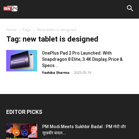
Home
Tags
New tablet is designed
Tag: new tablet is designed
OnePlus Pad 2 Pro Launched: With
Snapdragon 8 Elite, 3.4K Display, Price &
Specs...
Yashika Sharma
-
2025-05-19
EDITOR PICKS
PM Modi Meets Sukhbir Badal : PM मोदी और
सुखबीर बादल...