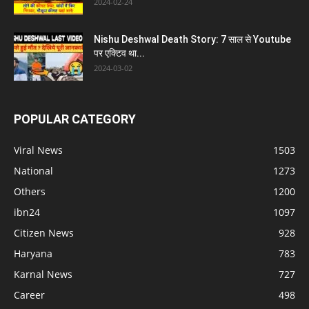
2024-02-24
Nishu Deshwal Death Story: 7 साल से Youtube
पर एक्टिव था...
2024-03-02
POPULAR CATEGORY
Viral News
1503
National
1273
Others
1200
ibn24
1097
Citizen News
928
Haryana
783
Karnal News
727
Career
498