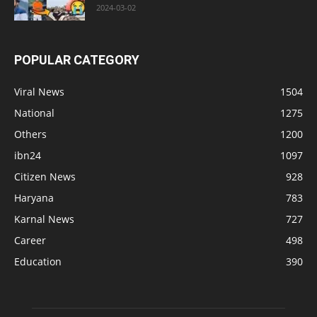
2024-03-02
POPULAR CATEGORY
Viral News
1504
National
1275
Others
1200
ibn24
1097
Citizen News
928
Haryana
783
Karnal News
727
Career
498
Education
390