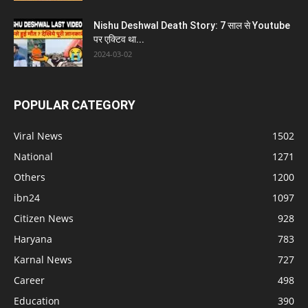
Nishu Deshwal Death Story: 7 साल से Youtube
पर एक्टिव था...
2024-03-02
POPULAR CATEGORY
Viral News
1502
National
1271
Others
1200
ibn24
1097
Citizen News
928
Haryana
783
Karnal News
727
Career
498
Education
390