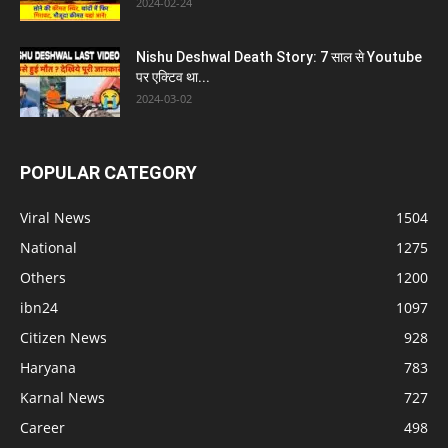
2024-02-24
Nishu Deshwal Death Story: 7 साल से Youtube
पर एक्टिव था...
2024-03-02
POPULAR CATEGORY
Viral News
1504
National
1275
Others
1200
ibn24
1097
Citizen News
928
Haryana
783
Karnal News
727
Career
498