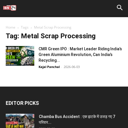
Home
Tags
Metal Scrap Processing
Tag: Metal Scrap Processing
CMR Green IPO : Market Leader Riding India’s
Green Aluminium Revolution, Can India’s
Recycling...
Kajal Panchal
-
2026-06-03
EDITOR PICKS
Chamba Bus Accident : एक झटके में उजड़ गए 7
परिवार...