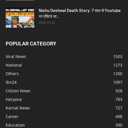
Nishu Deshwal Death Story: 7 साल से Youtube
पर एक्टिव था...
2024-03-02
POPULAR CATEGORY
Viral News
1503
National
1273
Others
1200
ibn24
1097
Citizen News
928
Haryana
783
Karnal News
727
Career
498
Education
390