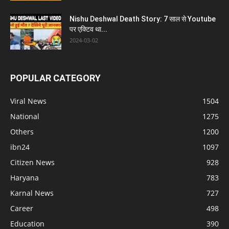
Nishu Deshwal Death Story: 7 साल से Youtube
पर एक्टिव था...
2024-03-02
POPULAR CATEGORY
Viral News
1504
National
1275
Others
1200
ibn24
1097
Citizen News
928
Haryana
783
Karnal News
727
Career
498
Education
390