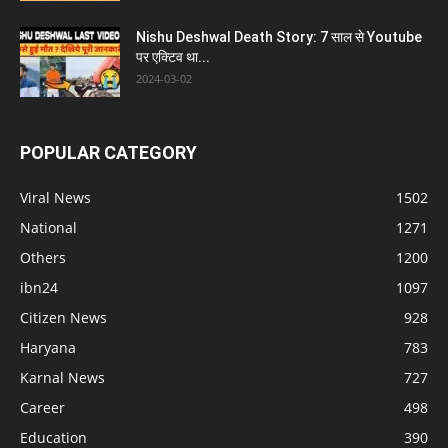
Nishu Deshwal Death Story: 7 साल से Youtube
पर एक्टिव था...
2024-03-02
POPULAR CATEGORY
Viral News
1502
National
1271
Others
1200
ibn24
1097
Citizen News
928
Haryana
783
Karnal News
727
Career
498
Education
390