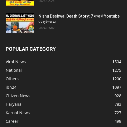
2024-02-24
Nishu Deshwal Death Story: 7 साल से Youtube
पर एक्टिव था...
2024-03-02
POPULAR CATEGORY
Viral News
1504
National
1275
Others
1200
ibn24
1097
Citizen News
928
Haryana
783
Karnal News
727
Career
498