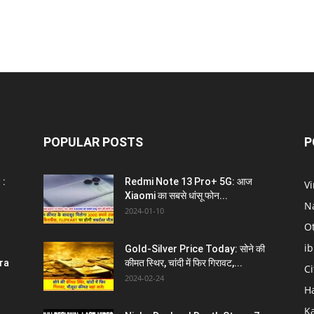
POPULAR POSTS
P
 :
Redmi Note 13 Pro+ 5G: आज
V
Xiaomi का सबसे धांसू फोन...
N
2024-01-10
O
i
Gold-Silver Price Today: सोने की
ra
कीमत स्थिर, चांदी में फिर गिरावट,...
C
2024-02-24
H
K