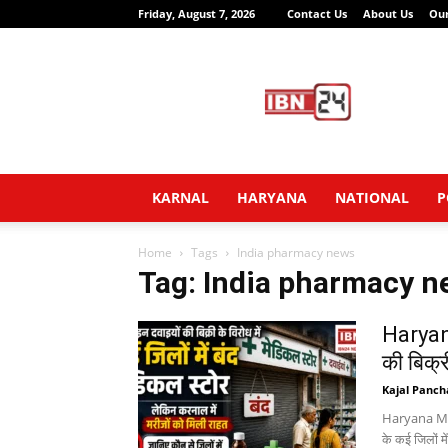
Friday, August 7, 2026
Contact Us
About Us
Ou
IBN24
News
Network
KARNAL
HARYANA
NATIONAL
P
Home
Tags
India pharmacy news
Tag: India pharmacy n
Haryan
की बिक्र
Kajal Panch
Haryana Medi
के कई जिलों मे