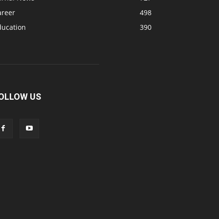
areer
498
ducation
390
OLLOW US