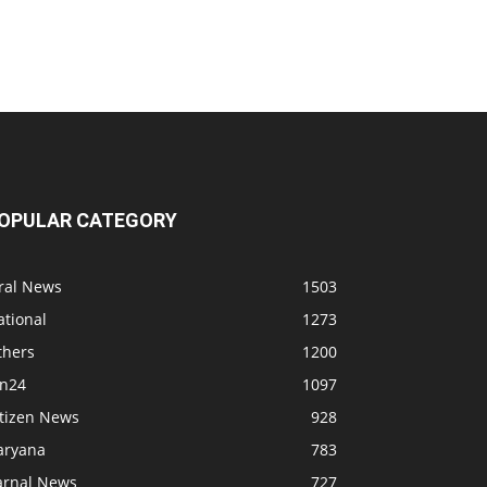
OPULAR CATEGORY
iral News
1503
ational
1273
thers
1200
bn24
1097
itizen News
928
aryana
783
arnal News
727